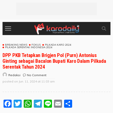
BREAKING NEWS
FOKUS
PILKADA KARO 2024
PILKADA SERENTAK INDONESIA 2024
DPP PKB Tetapkan Brigjen Pol (Purn) Antonius
Ginting sebagai Bacalon Bupati Karo Dalam Pilkada
Serentak Tahun 2024
No Comment
Redaksi
posted on
Jun. 11, 2024 at 11:03 am
Facebook
Twitter
WhatsApp
Telegram
Line
Email
Share