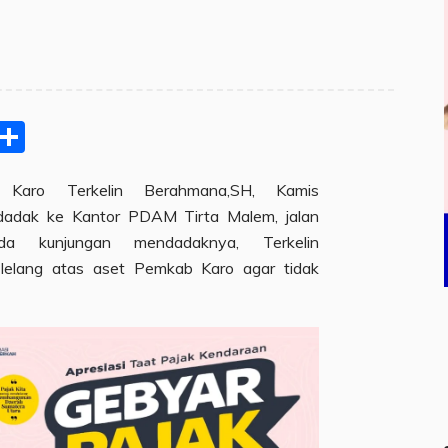
pp
ram
e
Email
Share
 Karo Terkelin Berahmana,SH, Kamis
ndadak ke Kantor PDAM Tirta Malem, jalan
ada kunjungan mendadaknya, Terkelin
 lelang atas aset Pemkab Karo agar tidak