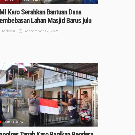
MI Karo Serahkan Bantuan Dana
embebasan Lahan Masjid Barus julu
September 17, 2025
Redaksi
KARO TODAY
apolres Tanah Karo Bagikan Bendera