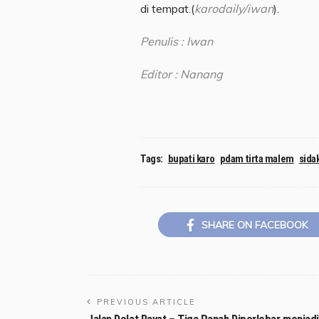
di tempat.(
karodaily/iwan
).
Penulis : Iwan
Editor : Nanang
Tags:
bupati karo
pdam tirta malem
sida
SHARE ON FACEBOOK
PREVIOUS ARTICLE