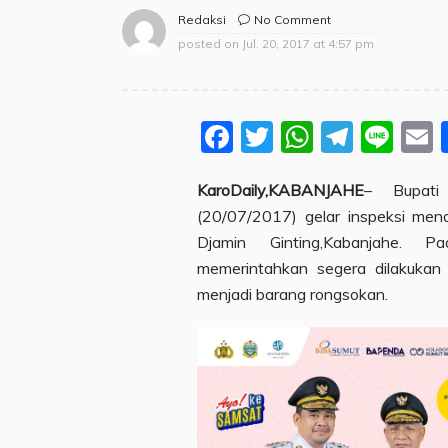
No Comment
Redaksi
posted on
Jul. 20, 2017 at 4:57 pm
Facebook
Twitter
WhatsA
Teleg
Lin
KaroDaily,KABANJAHE
– Bupati
(20/07/2017) gelar inspeksi me
Djamin Ginting,Kabanjahe. P
memerintahkan segera dilakukan
menjadi barang rongsokan.