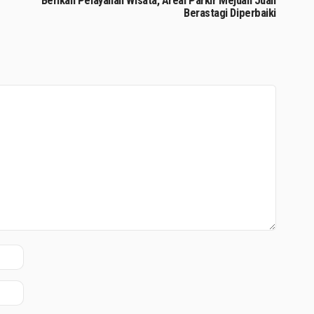
Berikan Pelayanan Wisata, Areal Parkir Mejuah Juah
Berastagi Diperbaiki