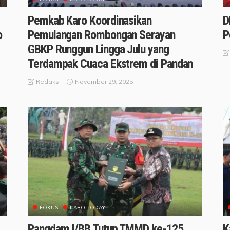
Pemkab Karo Koordinasikan
D
o
Pemulangan Rombongan Serayan
P
GBKP Runggun Lingga Julu yang
Terdampak Cuaca Ekstrem di Pandan
November 29, 2025
Redaksi
FOKUS
KARO TODAY
Pangdam I/BB Tutup TMMD ke-125
K