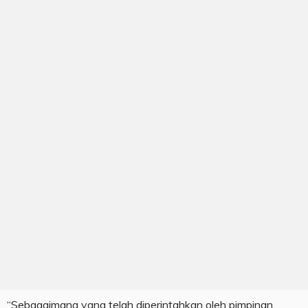
“Sebagaimana yang telah diperintahkan oleh pimpinan