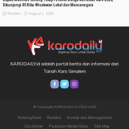
Dikunjungi 85 Ribu Wisatawan Lokal dan Mancanegara
August 1, 2026
Redaksi
KARODAILY.id adalah portal berita dan informasi dari
Tanah Karo Simalem
© Copyright KARODAILY.id 2016-2025
Tentang Kami
Redaksi
Kontak dan Management
Disclaimer
Pedoman Media Siber
Site Map