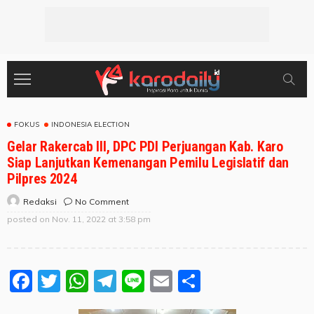
FOKUS
INDONESIA ELECTION
Gelar Rakercab III, DPC PDI Perjuangan Kab. Karo
Siap Lanjutkan Kemenangan Pemilu Legislatif dan
Pilpres 2024
No Comment
Redaksi
posted on
Nov. 11, 2022 at 3:58 pm
Facebook
Twitter
WhatsApp
Telegram
Line
Email
Share