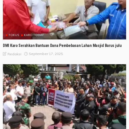
FOKUS
KARO TODAY
DMI Karo Serahkan Bantuan Dana Pembebasan Lahan Masjid Barus julu
September 17, 2025
Redaksi