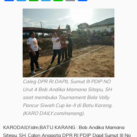
Caleg DPR RI DAPIL Sumut III PDIP NO
Urut 4 Bob Andika Mamana Sitepu, SH
saat membuka Tournament Bola Volly
Pancur Siwah Cup ke-II di Batu Karang.
(KARO DAILY.com/nanang).
KARODAILY.idm,BATU KARANG : Bob Andika Mamana
Sitepu, SH, Calon Anggota DPR RI PDIP Dapil Sumut III No