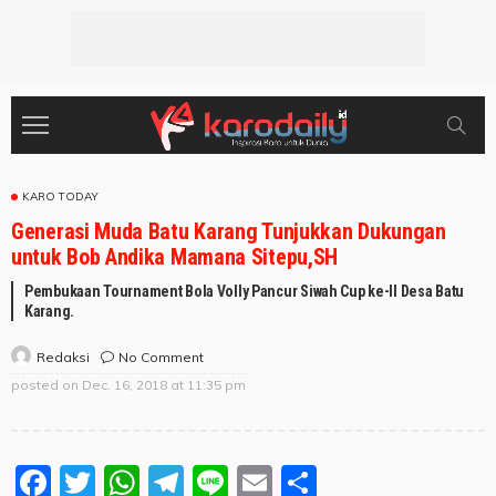
KARO TODAY
Generasi Muda Batu Karang Tunjukkan Dukungan
untuk Bob Andika Mamana Sitepu,SH
Pembukaan Tournament Bola Volly Pancur Siwah Cup ke-II Desa Batu
Karang.
No Comment
Redaksi
posted on
Dec. 16, 2018 at 11:35 pm
Facebook
Twitter
WhatsApp
Telegram
Line
Email
Share