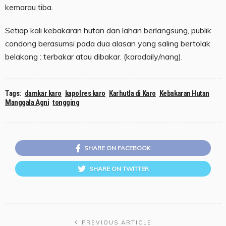
kemarau tiba.
Setiap kali kebakaran hutan dan lahan berlangsung, publik
condong berasumsi pada dua alasan yang saling bertolak
belakang : terbakar atau dibakar. (karodaily/nang).
Tags:
damkar karo
kapolres karo
Karhutla di Karo
Kebakaran Hutan
Manggala Agni
tongging
SHARE ON FACEBOOK
SHARE ON TWITTER
PREVIOUS ARTICLE