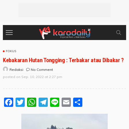
FOKUS
Kebakaran Hutan Tongging : Terbakar atau Dibakar ?
No Comment
Redaksi
posted on
Sep. 10, 2022 at 2:27 pm
Facebook
Twitter
WhatsApp
Telegram
Line
Email
Share