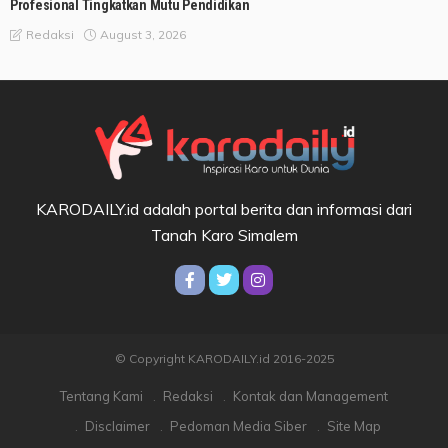
Profesional Tingkatkan Mutu Pendidikan
August 3, 2026
Redaksi
KARODAILY.id adalah portal berita dan informasi dari
Tanah Karo Simalem
© Copyright KARODAILY.id 2016-2025
Tentang Kami
Redaksi
Kontak dan Management
Disclaimer
Pedoman Media Siber
Site Map