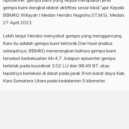
hiposenter, gempa bumi yang terjadi merupakan jenis
gempa bumi dangkal akibat aktifitas sesar lokal,”ujar Kepala
BBMKG Wilayah I Medan Hendro Nugroho,ST,M.Si., Medan,
27 April 2023.
Lebih lanjut Hendro menyebut gempa yang mengguncang
Karo itu adalah gempa bumi tektonik.Dari hasil analisa
selanjutnya, BBMKG menerangkan bahwa gempa bumi
tersebut berkekuatan M=4,7. Adapun episenter gempa
terletak pada koordinat 3.02 LU dan 98.49 BT, atau
tepatnya berlokasi di darat pada jarak 9 km barat daya Kab.
Karo,Sumatera Utara pada kedalaman 5 kilometer.