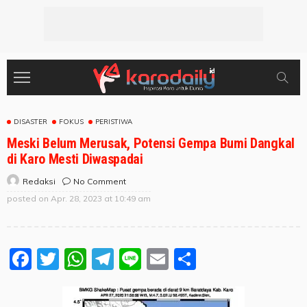
DISASTER
FOKUS
PERISTIWA
Meski Belum Merusak, Potensi Gempa Bumi Dangkal
di Karo Mesti Diwaspadai
No Comment
Redaksi
posted on
Apr. 28, 2023 at 10:49 am
Facebook
Twitter
WhatsApp
Telegram
Line
Email
Share