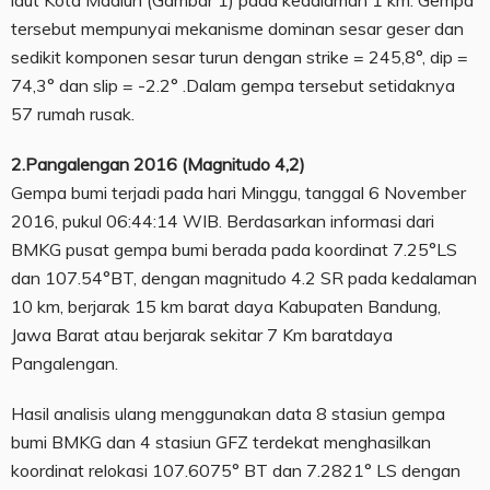
laut Kota Madiun (Gambar 1) pada kedalaman 1 km. Gempa
tersebut mempunyai mekanisme dominan sesar geser dan
sedikit komponen sesar turun dengan strike = 245,8°, dip =
74,3° dan slip = -2.2° .Dalam gempa tersebut setidaknya
57 rumah rusak.
2.Pangalengan 2016 (Magnitudo 4,2)
Gempa bumi terjadi pada hari Minggu, tanggal 6 November
2016, pukul 06:44:14 WIB. Berdasarkan informasi dari
BMKG pusat gempa bumi berada pada koordinat 7.25°LS
dan 107.54°BT, dengan magnitudo 4.2 SR pada kedalaman
10 km, berjarak 15 km barat daya Kabupaten Bandung,
Jawa Barat atau berjarak sekitar 7 Km baratdaya
Pangalengan.
Hasil analisis ulang menggunakan data 8 stasiun gempa
bumi BMKG dan 4 stasiun GFZ terdekat menghasilkan
koordinat relokasi 107.6075° BT dan 7.2821° LS dengan