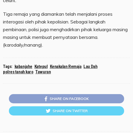
celurit.
Tiga remaja yang diamankan telah menjalani proses
interogasi oleh pihak kepolisian. Sebagai langkah
pembinaan, polisi juga menghadirkan pihak keluarga masing
masing untuk membuat pernyataan bersama.
(karodaily/nanang).
Tags:
kabanjahe
Katepul
Kenakalan Remaja
Lau Dah
polres tanah karo
Tawuran
SHARE ON FACEBOOK
SHARE ON TWITTER