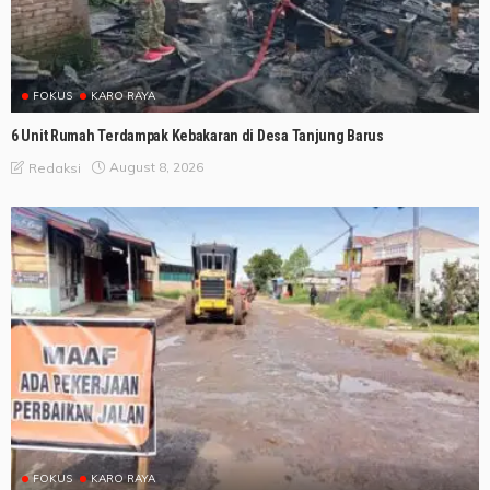
FOKUS
KARO RAYA
6 Unit Rumah Terdampak Kebakaran di Desa Tanjung Barus
August 8, 2026
Redaksi
FOKUS
KARO RAYA