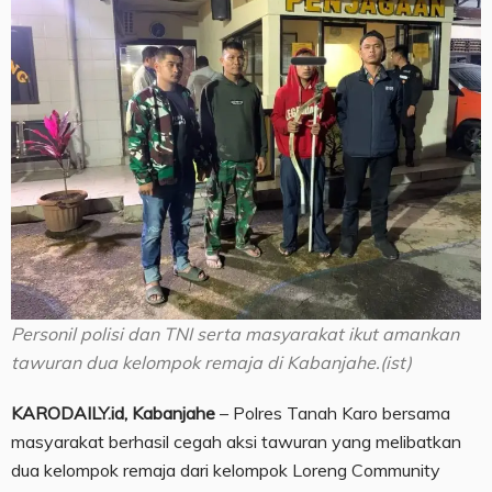
Personil polisi dan TNI serta masyarakat ikut amankan
tawuran dua kelompok remaja di Kabanjahe.(ist)
KARODAILY.id, Kabanjahe
– Polres Tanah Karo bersama
masyarakat berhasil cegah aksi tawuran yang melibatkan
dua kelompok remaja dari kelompok Loreng Community