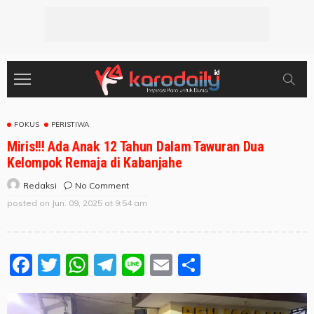
FOKUS
PERISTIWA
Miris!!! Ada Anak 12 Tahun Dalam Tawuran Dua
Kelompok Remaja di Kabanjahe
No Comment
Redaksi
posted on
Jun. 09, 2025 at 9:54 am
Facebook
Twitter
WhatsApp
Telegram
Line
Email
Share