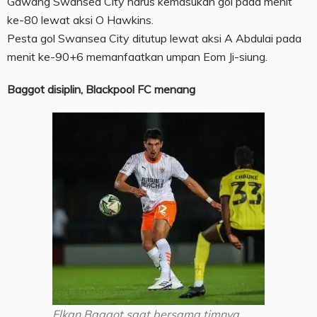
Gawang Swansea City harus kemasukan gol pada menit
ke-80 lewat aksi O Hawkins.
Pesta gol Swansea City ditutup lewat aksi A Abdulai pada
menit ke-90+6 memanfaatkan umpan Eom Ji-siung.
Baggot disiplin, Blackpool FC menang
Elkan Baggot saat bersama timnya