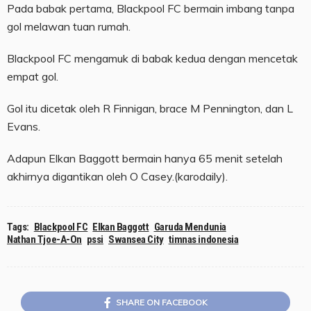
Pada babak pertama, Blackpool FC bermain imbang tanpa
gol melawan tuan rumah.
Blackpool FC mengamuk di babak kedua dengan mencetak
empat gol.
Gol itu dicetak oleh R Finnigan, brace M Pennington, dan L
Evans.
Adapun Elkan Baggott bermain hanya 65 menit setelah
akhirnya digantikan oleh O Casey.(karodaily).
Tags:
Blackpool FC
Elkan Baggott
Garuda Mendunia
Nathan Tjoe-A-On
pssi
Swansea City
timnas indonesia
SHARE ON FACEBOOK