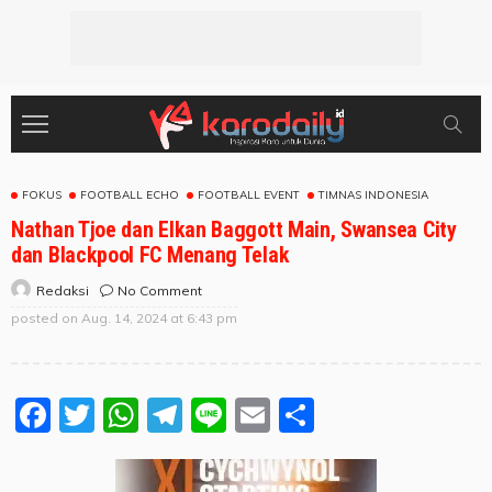
FOKUS
FOOTBALL ECHO
FOOTBALL EVENT
TIMNAS INDONESIA
Nathan Tjoe dan Elkan Baggott Main, Swansea City
dan Blackpool FC Menang Telak
No Comment
Redaksi
posted on
Aug. 14, 2024 at 6:43 pm
Facebook
Twitter
WhatsApp
Telegram
Line
Email
Share