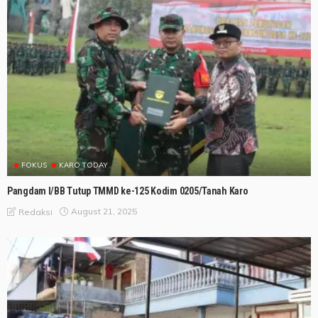
FOKUS
KARO TODAY
Pangdam I/BB Tutup TMMD ke-125 Kodim 0205/Tanah Karo
August 21, 2025
Redaksi