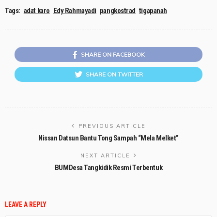
Tags:
adat karo
Edy Rahmayadi
pangkostrad
tigapanah
SHARE ON FACEBOOK
SHARE ON TWITTER
PREVIOUS ARTICLE
Nissan Datsun Bantu Tong Sampah “Mela Melket”
NEXT ARTICLE
BUMDesa Tangkidik Resmi Terbentuk
LEAVE A REPLY