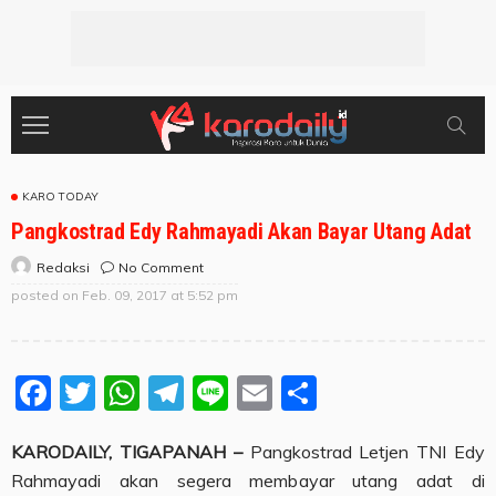
KARO TODAY
Pangkostrad Edy Rahmayadi Akan Bayar Utang Adat
No Comment
Redaksi
posted on
Feb. 09, 2017 at 5:52 pm
Facebook
Twitter
WhatsApp
Telegram
Line
Email
Share
KARODAILY, TIGAPANAH –
Pangkostrad Letjen TNI Edy
Rahmayadi akan segera membayar utang adat di