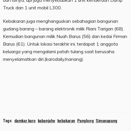
dan isinya, api juga menyebabkan 1 unit kenderaan Dump
Truck dan 1 unit mobil L300.
Kebakaran juga menghanguskan sebahagian bangunan
gudang barang – barang elektronik milik Riani Tarigan (68).
Kemudian bangunan milik Nuah Barus (56) dan kedai Firman
Barus (61). Untuk lokasi terakhir ini, terdapat 1 anggota
keluarga yang mengalami patah tulang saat berusaha
menyelamatkan diri.(karodaily/nanang).
Tags:
damkar karo
kabanjahe
kebakaran
Panglong
Simanapang