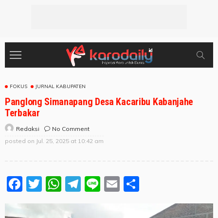
FOKUS
JURNAL KABUPATEN
Panglong Simanapang Desa Kacaribu Kabanjahe
Terbakar
No Comment
Redaksi
posted on
Jul. 25, 2025 at 10:42 am
Facebook
Twitter
WhatsApp
Telegram
Line
Email
Share