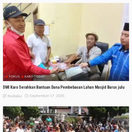
FOKUS
KARO TODAY
DMI Karo Serahkan Bantuan Dana Pembebasan Lahan Masjid Barus julu
September 17, 2025
Redaksi