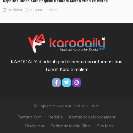
Kapolres Tanah Karo Bagikan Bendera Merah Putih ke Warga
August 11, 2025
Redaksi
KARODAILY.id adalah portal berita dan informasi dari
Tanah Karo Simalem
© Copyright KARODAILY.id 2016-2025
Tentang Kami
Redaksi
Kontak dan Management
Disclaimer
Pedoman Media Siber
Site Map