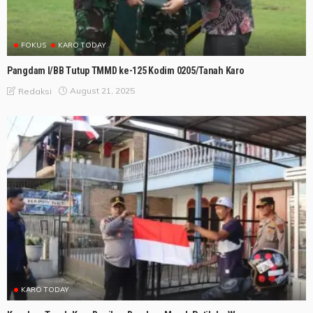
FOKUS
KARO TODAY
Pangdam I/BB Tutup TMMD ke-125 Kodim 0205/Tanah Karo
August 21, 2025
Redaksi
KARO TODAY