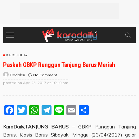
KARO TODAY
Paskah GBKP Runggun Tanjung Barus Meriah
No Comment
Redaksi
posted on
Apr. 23, 2017 at 10:19 pm
Facebook
Twitter
WhatsApp
Telegram
Line
Email
Share
KaroDaily,TANJUNG BARUS
– GBKP Runggun Tanjung
Barus, Klasis Barus Sibayak, Minggu (23/04/2017) gelar