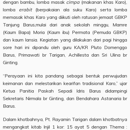
dengan bambu, lomba masak
cimpa
(makanan khas Karo),
lomba
erabit
(berpakaian ala suku Karo) serta lomba
memasak khas Karo yang diikuti oleh ratusan jemaat GBKP
Tanjung Barus,mulai dari anak sekolah minggu, Mamre
(Kaum Bapa) Moria (Kaum ibu) Permata (Pemuda GBKP)
dan kaum lansia. Kegiatan yang dilakukan dari pagi hingga
sore hari ini dipandu oleh guru KA/KR Pluto Domenggo
Barus, Primawati br Tarigan, Achillesta dan Sri Ulina br
Ginting.
“Perayaan ini kita pandang sebagai bentuk perwujudan
keimanan dan melestarikan kearifan tradisional Karo,” ujar
Ketua Panitia Paskah Sepadi Idris Barus didampingi
Sekretaris Nirmala br Ginting, dan Bendahara Astanaria br
Barus.
Dalam khotbahnya, Pt. Rayamin Tarigan dalam khotbatnya
mengangkat kitab Injil 1 kor: 15 ayat 5 dengan Thema :