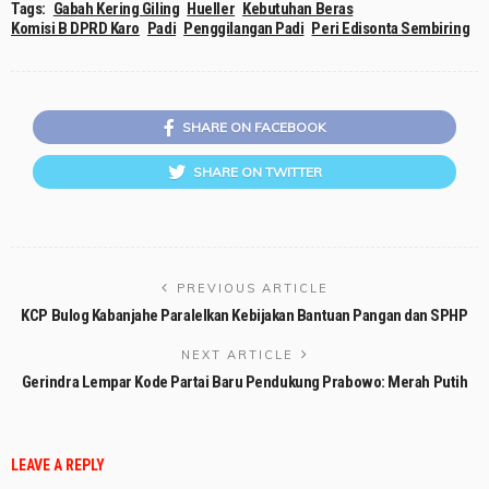
Tags:
Gabah Kering Giling
Hueller
Kebutuhan Beras
Komisi B DPRD Karo
Padi
Penggilangan Padi
Peri Edisonta Sembiring
SHARE ON FACEBOOK
SHARE ON TWITTER
PREVIOUS ARTICLE
KCP Bulog Kabanjahe Paralelkan Kebijakan Bantuan Pangan dan SPHP
NEXT ARTICLE
Gerindra Lempar Kode Partai Baru Pendukung Prabowo: Merah Putih
LEAVE A REPLY