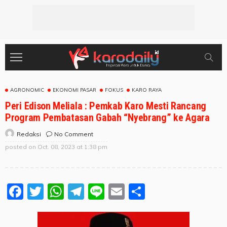
AGRONOMIC
EKONOMI PASAR
FOKUS
KARO RAYA
Peri Edison Meliala : Pemkab Karo Mesti Rancang
Program Pembatasan Gabah “Nyebrang” ke Agara
No Comment
Redaksi
posted on
Oct. 08, 2023 at 1:38 pm
Facebook
Twitter
WhatsApp
Telegram
Line
Email
Share