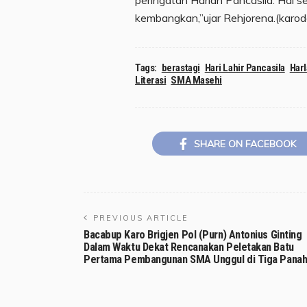
kembangkan,”ujar Rehjorena.(karoda
Tags:
berastagi
Hari Lahir Pancasila
Harl
Literasi
SMA Masehi
SHARE ON FACEBOOK
PREVIOUS ARTICLE
Bacabup Karo Brigjen Pol (Purn) Antonius Ginting
Dalam Waktu Dekat Rencanakan Peletakan Batu
Pertama Pembangunan SMA Unggul di Tiga Pana