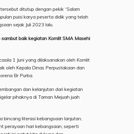
 tersebut ditutup dengan pekik “Salam
lan puisi karya peserta didik yang telah
saan sejak Juli 2023 lalu.
o sambut baik kegiatan Komlit SMA Masehi
asila 1 Juni yang dilaksanakan oleh Komlit
ik oleh Kepala Dinas Perpustakaan dan
orena Br Purba.
embangan dan kelanjutan dari kegiatan
digelar pihaknya di Taman Mejuah juah
ada bincang literasi kebangsaan lanjutan,
 perayaan hari kebangsaan, seperti
perti ini patut kita dukung dan