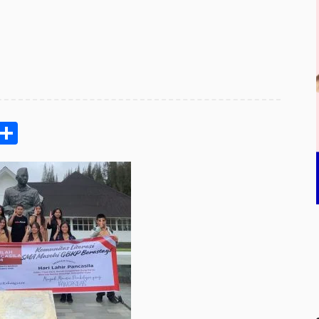
pp
ram
e
Email
Share