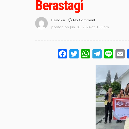
Berastagi
No Comment
Redaksi
posted on
Jun. 03, 2024 at 8:33 pm
Facebook
Twitter
WhatsA
Teleg
Lin