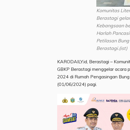
Komunitas Lite
Berastagi gelar
Kebangsaan b
Harlah Pancasi
Petilasan Bun
Berastagi.(ist)
KARODAILY.id, Berastagi – Komuni
GBKP Berastagi menggelar acara per
2024 di Rumah Pengasingan Bung K
(01/06/2024) pagi.