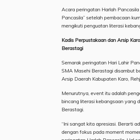
Acara peringatan Harlah Pancasila
Pancasila” setelah pembacaan kumpu
mengikuti penguatan literasi kebang
Kadis Perpustakaan dan Arsip Kar
Berastagi
Semarak peringatan Hari Lahir Panc
SMA Masehi Berastagi disambut ba
Arsip Daerah Kabupaten Karo, Rehj
Menurutnya, event itu adalah peng
bincang literasi kebangsaan yang 
Berastagi.
“Ini sangat kita apresiasi. Berarti 
dengan fokus pada moment moment
peringatan Harlah Pancasila. Hal se