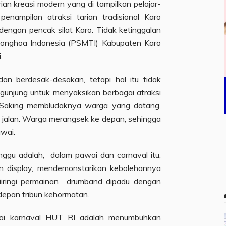
ian kreasi modern yang di tampilkan pelajar-
enampilan atraksi tarian tradisional Karo
dengan pencak silat Karo. Tidak ketinggalan
Tionghoa Indonesia (PSMTI) Kabupaten Karo
.
n berdesak-desakan, tetapi hal itu tidak
gunjung untuk menyaksikan berbagai atraksi
 Saking membludaknya warga yang datang,
n jalan. Warga merangsek ke depan, sehingga
wai.
nggu adalah, dalam pawai dan carnaval itu,
an display, mendemonstarikan kebolehannya
iiringi permainan drumband dipadu dengan
 depan tribun kehormatan.
ai karnaval HUT RI adalah menumbuhkan