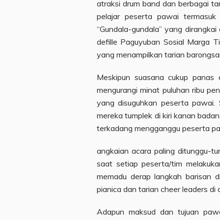
atraksi drum band dan berbagai tar
pelajar peserta pawai termasuk p
“Gundala-gundala” yang dirangkai 
defille Paguyuban Sosial Marga 
yang menampilkan tarian barongsai
Meskipun suasana cukup panas da
mengurangi minat puluhan ribu pen
yang disuguhkan peserta pawai.
mereka tumplek di kiri kanan bada
terkadang mengganggu peserta pa
angkaian acara paling ditunggu-tu
saat setiap peserta/tim melakuk
memadu derap langkah barisan d
pianica dan tarian cheer leaders di
Adapun maksud dan tujuan paw