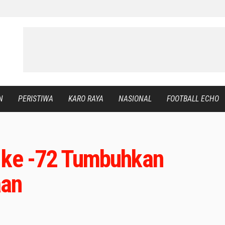
N
PERISTIWA
KARO RAYA
NASIONAL
FOOTBALL ECHO
 ke -72 Tumbuhkan
aan