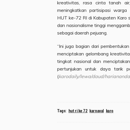
kreativitas, rasa cinta tanah a
meningkatkan partisipasi warga
HUT ke-72 RI di Kabupaten Karo s
dan nasionalisme tinggi menggamba
sebagai daerah pejuang.
“Ini juga bagian dari pembentukan
menciptakan gelombang kreativita
tingkat nasional dan menciptakan
pertunjukan untuk daya tarik pa
(
karodaily/lewa/daud/hariananda
Tags:
hut ri ke 72
karnaval
karo