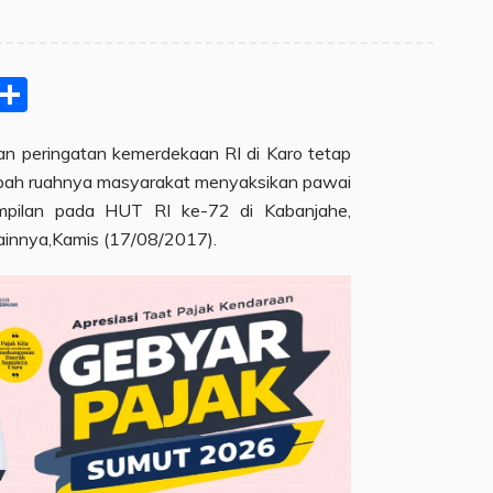
pp
ram
e
Email
Share
an peringatan kemerdekaan RI di Karo tetap
umpah ruahnya masyarakat menyaksikan pawai
mpilan pada HUT RI ke-72 di Kabanjahe,
ainnya,Kamis (17/08/2017).