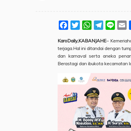
Facebook
Twitter
WhatsA
Teleg
Lin
KaroDaily,KABANJAHE
– Kemeriah
terjaga.Hal ini ditandai dengan t
dan karnaval serta aneka pena
Berastagi dan ibukota kecamatan l