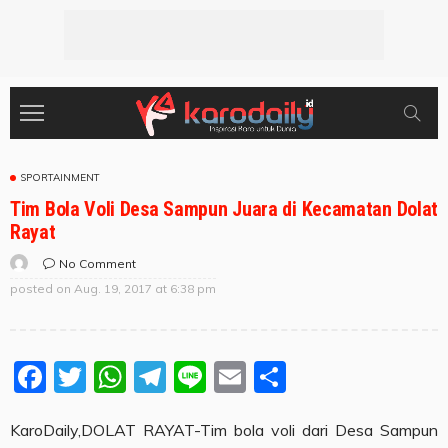
SPORTAINMENT
Tim Bola Voli Desa Sampun Juara di Kecamatan Dolat
Rayat
No Comment
posted on
Aug. 19, 2017 at 6:38 pm
Facebook
Twitter
WhatsApp
Telegram
Line
Email
Share
KaroDaily,DOLAT RAYAT-Tim bola voli dari Desa Sampun