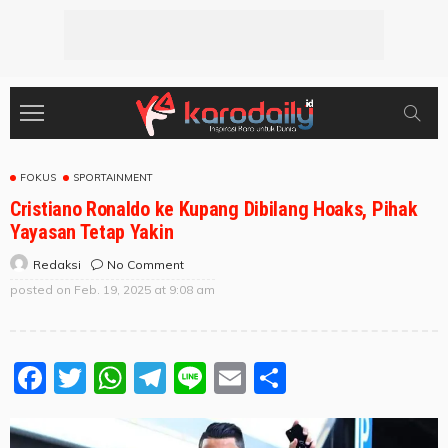
FOKUS
SPORTAINMENT
Cristiano Ronaldo ke Kupang Dibilang Hoaks, Pihak
Yayasan Tetap Yakin
No Comment
Redaksi
posted on
Feb. 19, 2025 at 9:08 am
Facebook
Twitter
WhatsApp
Telegram
Line
Email
Share