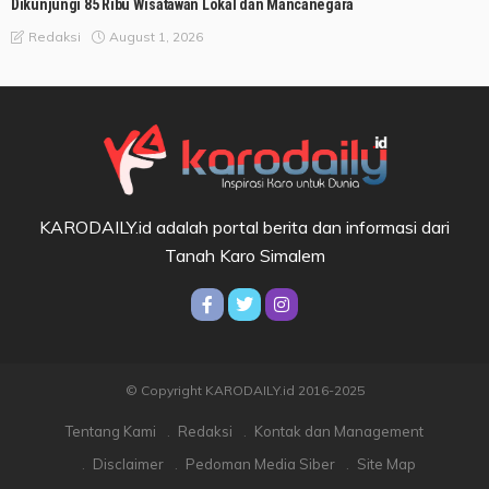
Dikunjungi 85 Ribu Wisatawan Lokal dan Mancanegara
August 1, 2026
Redaksi
KARODAILY.id adalah portal berita dan informasi dari
Tanah Karo Simalem
© Copyright KARODAILY.id 2016-2025
Tentang Kami
Redaksi
Kontak dan Management
Disclaimer
Pedoman Media Siber
Site Map