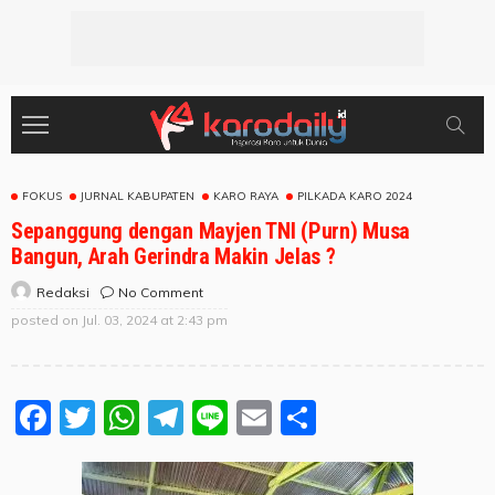
FOKUS
JURNAL KABUPATEN
KARO RAYA
PILKADA KARO 2024
Sepanggung dengan Mayjen TNI (Purn) Musa
Bangun, Arah Gerindra Makin Jelas ?
No Comment
Redaksi
posted on
Jul. 03, 2024 at 2:43 pm
Facebook
Twitter
WhatsApp
Telegram
Line
Email
Share