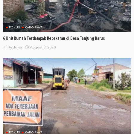
FOKUS
KARO RAYA
6 Unit Rumah Terdampak Kebakaran di Desa Tanjung Barus
August 8, 2026
Redaksi
FOKUS
KARO RAYA