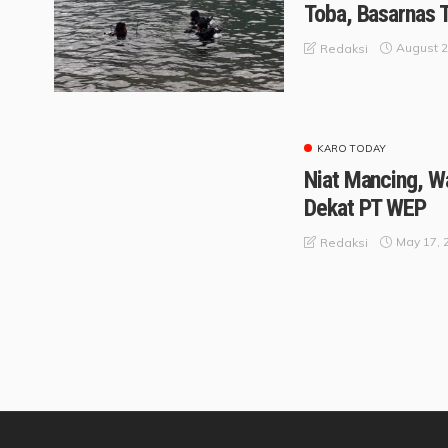
Toba, Basarnas
August 2
Redaksi
KARO TODAY
Niat Mancing, W
Dekat PT WEP
May 17, 
Redaksi