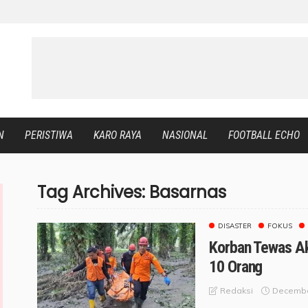
N
PERISTIWA
KARO RAYA
NASIONAL
FOOTBALL ECHO
Tag Archives: Basarnas
DISASTER
FOKUS
Korban Tewas Ak
10 Orang
Decembe
Redaksi