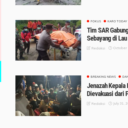
FOKUS
KARO TODAY
Tim SAR Gabung
Sebayang di Lau
October 
Redaksi
BREAKING NEWS
DA
Jenazah Kepala 
Dievakuasi dari 
July 31, 
Redaksi