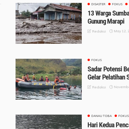
DISASTER
FOKUS
13 Warga Sumbar
Gunung Marapi
May 12, 
Redaksi
FOKUS
Sadar Potensi B
Gelar Pelatihan 
Novembe
Redaksi
DANAU TOBA
FOKUS
Hari Kedua Penc