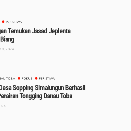
PERISTIWA
an Temukan Jasad Jeplenta
 Biang
19, 2024
NAU TOBA
FOKUS
PERISTIWA
Desa Sopping Simalungun Berhasil
Perairan Tongging Danau Toba
2024