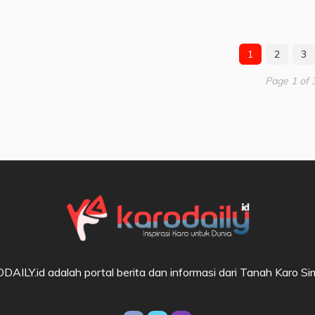
1
2
3
Page 1 of 
AILY.id adalah portal berita dan informasi dari Tanah Karo S