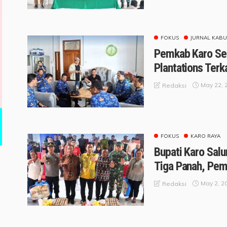
FOKUS
JURNAL KABU
Pemkab Karo Seg
Plantations Terk
May 22, 
Redaksi
FOKUS
KARO RAYA
Bupati Karo Salu
Tiga Panah, Pem
May 2, 2
Redaksi