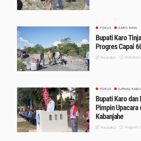
FOKUS
KARO RAYA
Bupati Karo Tin
Progres Capai 6
October 
Redaksi
FOKUS
JURNAL KABU
Bupati Karo dan
Pimpin Upacara 
Kabanjahe
August 1
Redaksi