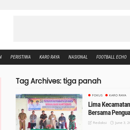
N
PERISTIWA
KARO RAYA
NASIONAL
FOOTBALL ECHO
Tag Archives: tiga panah
FOKUS
KARO RAYA
Lima Kecamatan 
Bersama Pengua
June 3, 
Redaksi