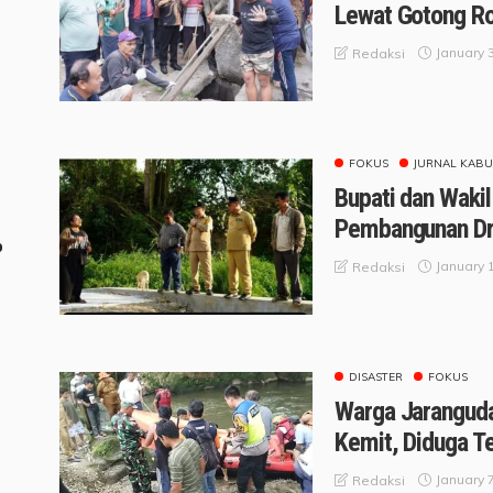
Lewat Gotong R
January 
Redaksi
FOKUS
JURNAL KABU
Bupati dan Wakil
Pembangunan Dra
o
January 
Redaksi
DISASTER
FOKUS
Warga Jaranguda
Kemit, Diduga 
January 
Redaksi