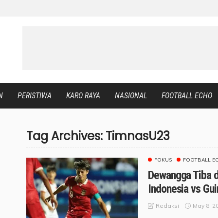
N
PERISTIWA
KARO RAYA
NASIONAL
FOOTBALL ECHO
Tag Archives: TimnasU23
FOKUS
FOOTBALL E
Dewangga Tiba di
Indonesia vs Gu
May 8, 2
Redaksi