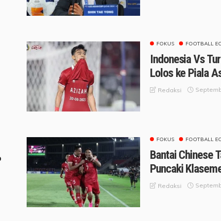
FOKUS
FOOTBALL E
Indonesia Vs Tu
Lolos ke Piala A
Septemb
Redaksi
FOKUS
FOOTBALL E
Bantai Chinese T
o
Puncaki Klaseme
Septemb
Redaksi