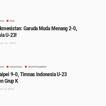
CHO
PSSI
rkmenistan: Garuda Muda Menang 2-0,
sia U-23!
er 12, 2023
CHO
NASIONAL
SPORTAINMENT
aipei 9-0, Timnas Indonesia U-23
n Grup K
er 9, 2023