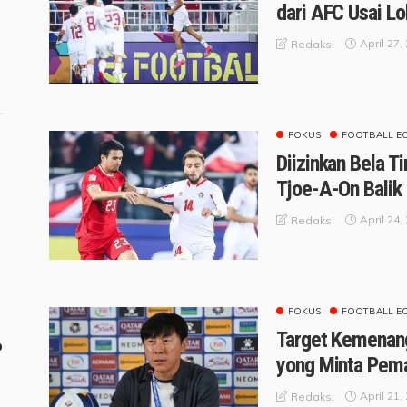
dari AFC Usai Lo
April 27,
Redaksi
FOKUS
FOOTBALL E
Diizinkan Bela T
Tjoe-A-On Balik
April 24,
Redaksi
FOKUS
FOOTBALL E
Target Kemenang
o
yong Minta Pema
April 21,
Redaksi