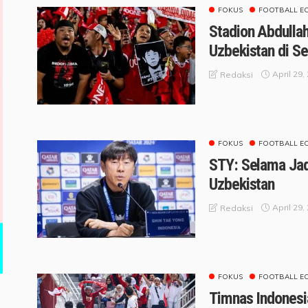
FOKUS
FOOTBALL E
Stadion Abdullah 
Uzbekistan di Se
April 29,
Redaksi
FOKUS
FOOTBALL E
STY: Selama Jadi
Uzbekistan
April 29,
Redaksi
FOKUS
FOOTBALL E
Timnas Indonesi