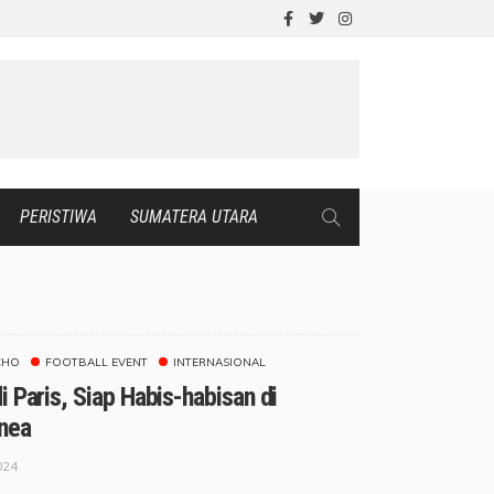
PERISTIWA
SUMATERA UTARA
CHO
FOOTBALL EVENT
INTERNASIONAL
 Paris, Siap Habis-habisan di
inea
024