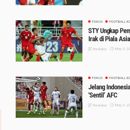
FOKUS
FOOTBALL E
STY Ungkap Peny
Irak di Piala As
May 3, 2
Redaksi
FOKUS
FOOTBALL E
Jelang Indonesia
‘Sentil’ AFC
May 2, 2
Redaksi