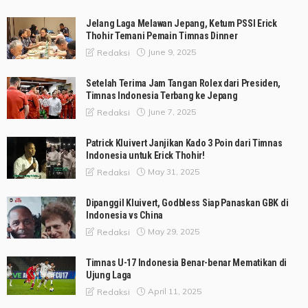
Jelang Laga Melawan Jepang, Ketum PSSI Erick
Thohir Temani Pemain Timnas Dinner
June 9, 2025
Redaksi
Setelah Terima Jam Tangan Rolex dari Presiden,
Timnas Indonesia Terbang ke Jepang
June 7, 2025
Redaksi
Patrick Kluivert Janjikan Kado 3 Poin dari Timnas
Indonesia untuk Erick Thohir!
May 31, 2025
Redaksi
Dipanggil Kluivert, Godbless Siap Panaskan GBK di
Indonesia vs China
May 29, 2025
Redaksi
Timnas U-17 Indonesia Benar-benar Mematikan di
Ujung Laga
April 11, 2025
Redaksi