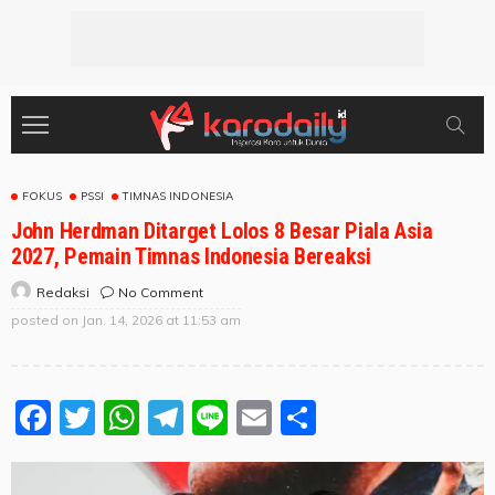
FOKUS
PSSI
TIMNAS INDONESIA
John Herdman Ditarget Lolos 8 Besar Piala Asia
2027, Pemain Timnas Indonesia Bereaksi
No Comment
Redaksi
posted on
Jan. 14, 2026 at 11:53 am
Facebook
Twitter
WhatsApp
Telegram
Line
Email
Share