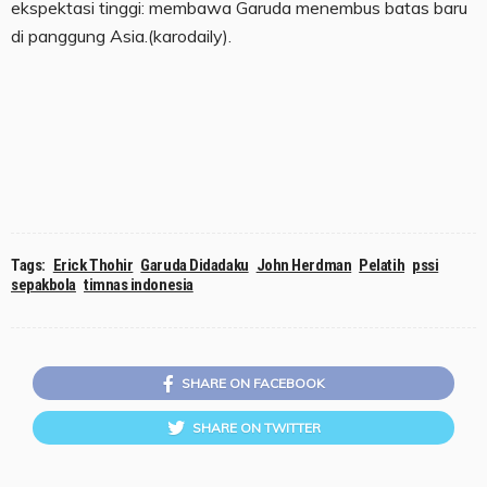
ekspektasi tinggi: membawa Garuda menembus batas baru
di panggung Asia.(karodaily).
Tags:
Erick Thohir
Garuda Didadaku
John Herdman
Pelatih
pssi
sepakbola
timnas indonesia
SHARE ON FACEBOOK
SHARE ON TWITTER