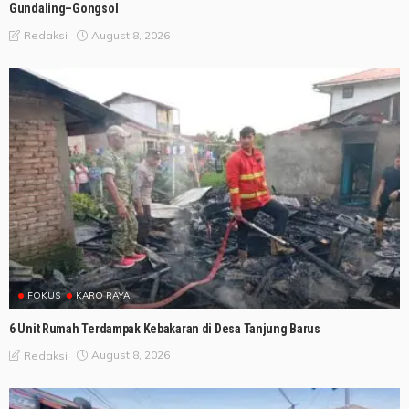
Gundaling–Gongsol
August 8, 2026
Redaksi
FOKUS
KARO RAYA
6 Unit Rumah Terdampak Kebakaran di Desa Tanjung Barus
August 8, 2026
Redaksi