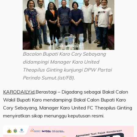
Bacalon Bupati Karo Cory Sebayang
didampingi Manager Karo United
Theopilus Ginting kunjungi DPW Partai
Perindo Sumut.(ist/FB).
KARODAILY.id
,Berastagi – Digadang sebagai Bakal Calon
Wakil Bupati Karo mendampingi Bakal Calon Bupati Karo
Cory Sebayang, Manager Karo United FC Theopilus Ginting
menyiratkan sikap menunggu keputusan resmi.