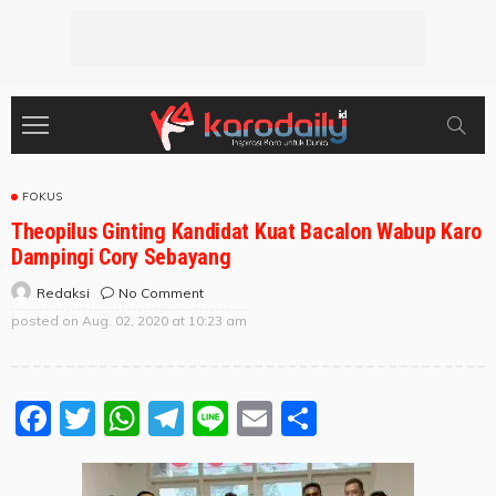
FOKUS
Theopilus Ginting Kandidat Kuat Bacalon Wabup Karo
Dampingi Cory Sebayang
No Comment
Redaksi
posted on
Aug. 02, 2020 at 10:23 am
Facebook
Twitter
WhatsApp
Telegram
Line
Email
Share