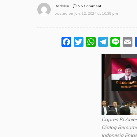
No Comment
Redaksi
posted on
Jan. 12, 2024 at 10:35 pm
Facebook
Twitter
WhatsA
Teleg
Lin
Capres RI Anie
Dialog Bersam
Indonesia Emas