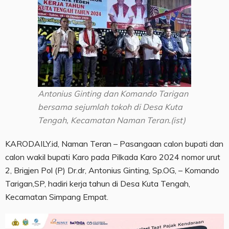
Antonius Ginting dan Komando Tarigan
bersama sejumlah tokoh di Desa Kuta
Tengah, Kecamatan Naman Teran.(ist)
KARODAILY.id, Naman Teran – Pasangaan calon bupati dan
calon wakil bupati Karo pada Pilkada Karo 2024 nomor urut
2, Brigjen Pol (P) Dr.dr, Antonius Ginting, Sp.OG, – Komando
Tarigan,SP, hadiri kerja tahun di Desa Kuta Tengah,
Kecamatan Simpang Empat.