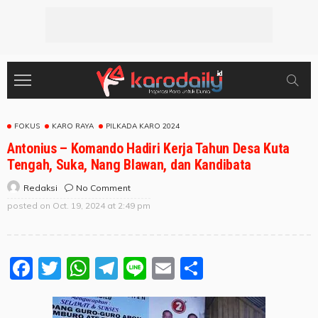
FOKUS
KARO RAYA
PILKADA KARO 2024
Antonius – Komando Hadiri Kerja Tahun Desa Kuta
Tengah, Suka, Nang Blawan, dan Kandibata
No Comment
Redaksi
posted on
Oct. 19, 2024 at 2:49 pm
Facebook
Twitter
WhatsApp
Telegram
Line
Email
Share