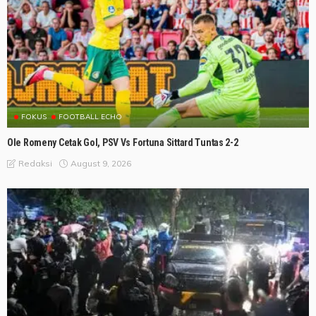
FOKUS
FOOTBALL ECHO
Ole Romeny Cetak Gol, PSV Vs Fortuna Sittard Tuntas 2-2
August 9, 2026
Redaksi