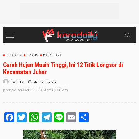
DISASTER
FOKUS
KARO RAYA
Curah Hujan Masih Tinggi, Ini 12 Titik Longsor di
Kecamatan Juhar
No Comment
Redaksi
posted on
Oct. 11, 2024 at 10:08 am
Facebook
Twitter
WhatsApp
Telegram
Line
Email
Share