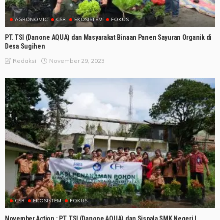
AGRONOMIC
CSR
EKOSISTEM
FOKUS
PT. TSI (Danone AQUA) dan Masyarakat Binaan Panen Sayuran Organik di
Desa Sugihen
November 29, 2023
Redaksi
CSR
EKOSISTEM
FOKUS
November Action : PT. TSI (Danone AQUA) dan Sispala SMK Negeri I