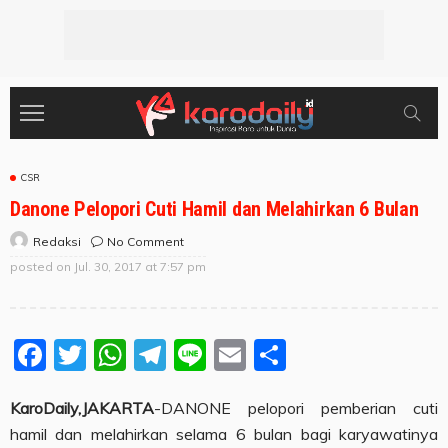
CSR
Danone Pelopori Cuti Hamil dan Melahirkan 6 Bulan
No Comment
Redaksi
posted on
Jul. 30, 2017 at 7:57 pm
Facebook
Twitter
WhatsApp
Telegram
Line
Email
Share
KaroDaily,JAKARTA
-DANONE pelopori pemberian cuti
hamil dan melahirkan selama 6 bulan bagi karyawatinya