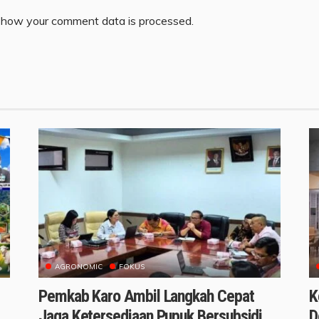
 how your comment data is processed.
AGRONOMIC
FOKUS
Pemkab Karo Ambil Langkah Cepat
K
m
Jaga Ketersediaan Pupuk Bersubsidi
D