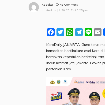
No Comment
Redaksi
posted on
Jul. 30, 2017 at 3:25 pm
Facebook
Twitter
WhatsA
Teleg
Lin
KaroDaily,JAKARTA-Guna terus 
komoditas hortikultura asal Karo di
harapkan kepedulian berkelanjutan
Induk Kramat Jati, Jakarta. Lewat j
pertanian Karo.