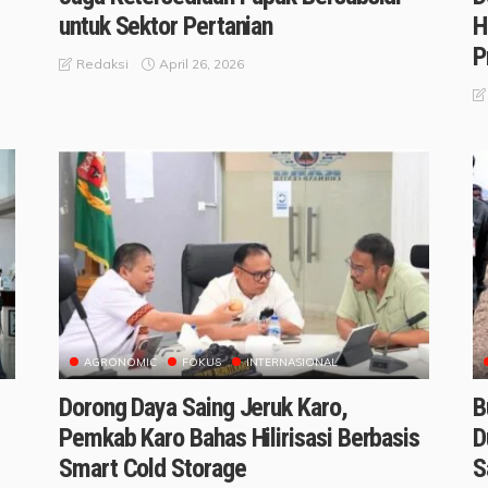
untuk Sektor Pertanian
H
P
April 26, 2026
Redaksi
AGRONOMIC
FOKUS
INTERNASIONAL
Dorong Daya Saing Jeruk Karo,
B
Pemkab Karo Bahas Hilirisasi Berbasis
D
i
Smart Cold Storage
S