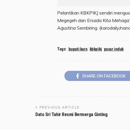
Pelantikan KBKPIKJ sendiri mengus
Megegeh dan Ersada Kita Mehaga” t
Agustina Sembiring. (karodaily/nan
Tags:
bupati karo
kbkpikj
pasar induk
SHARE ON FACEBOOK
PREVIOUS ARTICLE
Dato Sri Tahir Resmi Bermerga Ginting