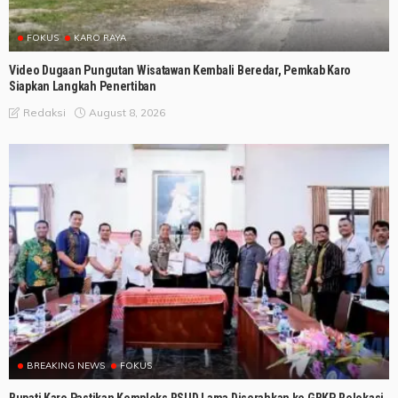
FOKUS
KARO RAYA
Video Dugaan Pungutan Wisatawan Kembali Beredar, Pemkab Karo
Siapkan Langkah Penertiban
August 8, 2026
Redaksi
BREAKING NEWS
FOKUS
Bupati Karo Pastikan Kompleks RSUD Lama Diserahkan ke GBKP, Relokasi