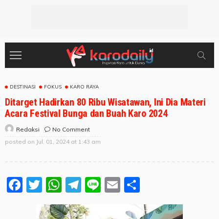
DESTINASI
FOKUS
KARO RAYA
Ditarget Hadirkan 80 Ribu Wisatawan, Ini Dia Materi
Acara Festival Bunga dan Buah Karo 2024
No Comment
Redaksi
posted on
Jul. 01, 2024 at 1:43 am
Facebook
Twitter
WhatsApp
Telegram
Line
Email
Share