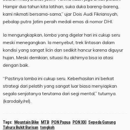
Hampir dua tahun kita latihan, suka duka bareng-bareng,
kami nikmati bersama-sama,” ujar Dois Audi Fikriansyah,
pebalap putra Jatim peraih medali emas di nomor DHI.
Ia mengungkapkan, lomba yang digelar hari ini cukup seru
meski menegangkan. Ia menyebut, trek lintasan dalam
kondisi yang sangat licin dan sedikit hancur karena diguyur
hujan. Meski demikian, situasi itu akhirnya bisa ia atasi
dengan baik.
“Pastinya lomba ini cukup seru. Keberhasilan ini berkat
strategi dari pelatih yang sangat luar biasa menyiapkan
segala senjatanya terutama dari segi mental,” tuturnya.
(karodaily/rel).
Tags:
Mountain Bike
MTB
PON Papua
PON XXI
Sepeda Gunung
Tahura Bukit Barisan
tongkoh