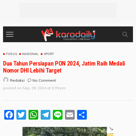
FOKUS
NASIONAL
SPORT
Dua Tahun Persiapan PON 2024, Jatim Raih Medali
Nomor DHI Lebihi Target
No Comment
Redaksi
posted on
Sep. 09, 2024 at 9:39 pm
Facebook
Twitter
WhatsApp
Telegram
Line
Email
Share