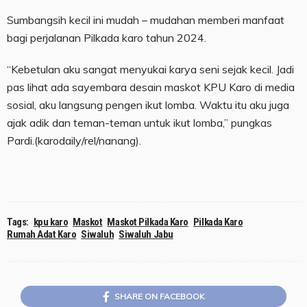
Sumbangsih kecil ini mudah – mudahan memberi manfaat
bagi perjalanan Pilkada karo tahun 2024.
“Kebetulan aku sangat menyukai karya seni sejak kecil. Jadi
pas lihat ada sayembara desain maskot KPU Karo di media
sosial, aku langsung pengen ikut lomba. Waktu itu aku juga
ajak adik dan teman-teman untuk ikut lomba,” pungkas
Pardi.(karodaily/rel/nanang).
Tags:
kpu karo
Maskot
Maskot Pilkada Karo
Pilkada Karo
Rumah Adat Karo
Siwaluh
Siwaluh Jabu
SHARE ON FACEBOOK