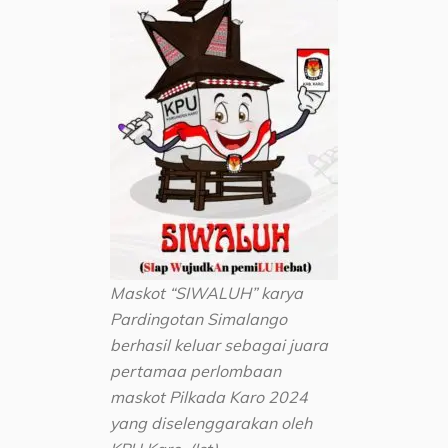
Maskot “SIWALUH” karya
Pardingotan Simalango
berhasil keluar sebagai juara
pertamaa perlombaan
maskot Pilkada Karo 2024
yang diselenggarakan oleh