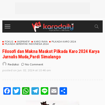
FOKUS
INSPIRATIF
KARO RAYA
PILKADA KARO 2024
PILKADA SERENTAK INDONESIA 2024
Filosofi dan Makna Maskot Pilkada Karo 2024 Karya
Jurnalis Muda,Pardi Simalango
No Comment
Redaksi
posted on
Jun. 02, 2024 at 10:46 am
Facebook
Twitter
WhatsApp
Telegram
Line
Email
Share