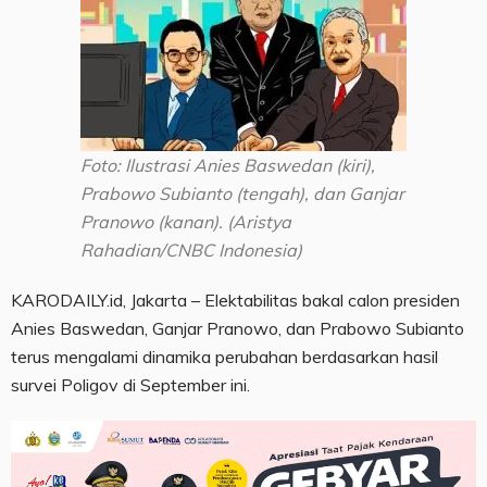
Foto: Ilustrasi Anies Baswedan (kiri),
Prabowo Subianto (tengah), dan Ganjar
Pranowo (kanan). (Aristya
Rahadian/CNBC Indonesia)
KARODAILY.id, Jakarta – Elektabilitas bakal calon presiden
Anies Baswedan, Ganjar Pranowo, dan Prabowo Subianto
terus mengalami dinamika perubahan berdasarkan hasil
survei Poligov di September ini.