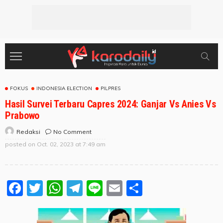
FOKUS
INDONESIA ELECTION
PILPRES
Hasil Survei Terbaru Capres 2024: Ganjar Vs Anies Vs
Prabowo
No Comment
Redaksi
posted on
Oct. 02, 2023 at 7:49 am
Facebook
Twitter
WhatsApp
Telegram
Line
Email
Share