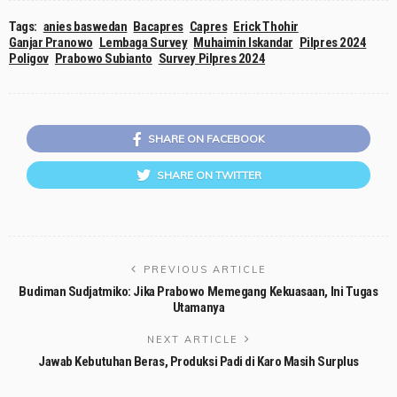
Tags:
anies baswedan
Bacapres
Capres
Erick Thohir
Ganjar Pranowo
Lembaga Survey
Muhaimin Iskandar
Pilpres 2024
Poligov
Prabowo Subianto
Survey Pilpres 2024
SHARE ON FACEBOOK
SHARE ON TWITTER
PREVIOUS ARTICLE
Budiman Sudjatmiko: Jika Prabowo Memegang Kekuasaan, Ini Tugas
Utamanya
NEXT ARTICLE
Jawab Kebutuhan Beras, Produksi Padi di Karo Masih Surplus