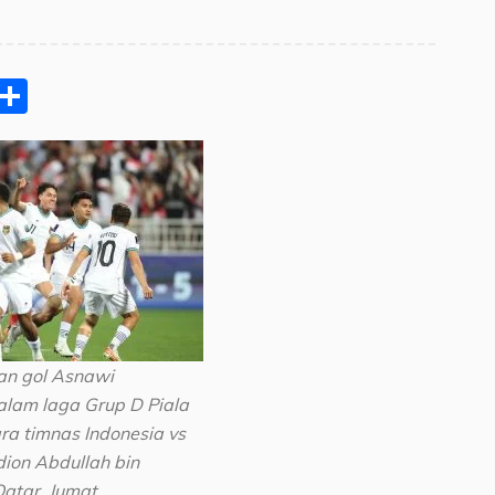
pp
ram
e
Email
Share
n gol Asnawi
lam laga Grup D Piala
ra timnas Indonesia vs
dion Abdullah bin
Qatar, Jumat