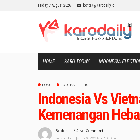
Friday, 7 August 2026
kontak@karodaily.id
HOME
KARO TODAY
INDONESIA ELECTIO
FOKUS
FOOTBALL ECHO
Indonesia Vs Vietn
Kemenangan Hebat 
No Comment
Redaksi
posted on
Jan. 20, 2024 at 5:09 pm