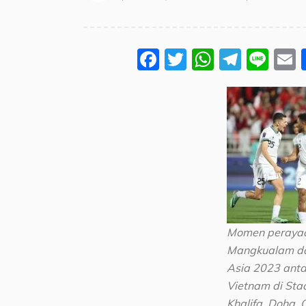
Facebook
Twitter
WhatsA
Teleg
Lin
Momen perayaa
Mangkualam da
Asia 2023 anta
Vietnam di Sta
Khalifa, Doha, 