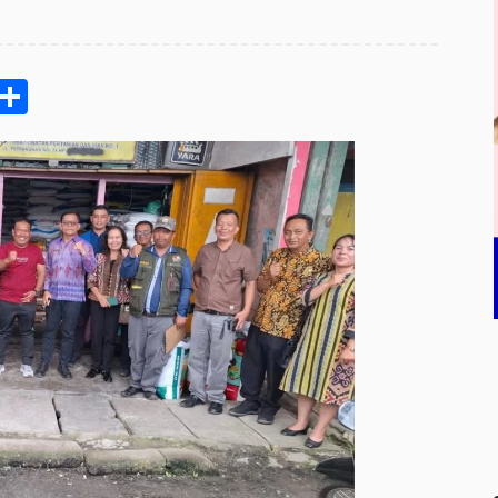
pp
ram
e
Email
Share