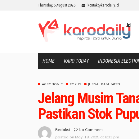
Thursday, 6 August 2026
kontak@karodaily.id
HOME
KARO TODAY
INDONESIA ELECTIO
AGRONOMIC
FOKUS
JURNAL KABUPATEN
Jelang Musim Tan
Pastikan Stok Pup
No Comment
Redaksi
posted on
May. 18, 2025 at 8:33 pm