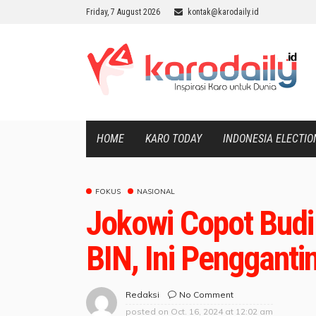
Friday, 7 August 2026
kontak@karodaily.id
HOME
KARO TODAY
INDONESIA ELECTIO
FOKUS
NASIONAL
Jokowi Copot Budi
BIN, Ini Pengganti
No Comment
Redaksi
posted on
Oct. 16, 2024 at 12:02 am