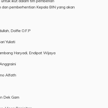
untuk ikut dalam tim pemberian
 dan pemberhentian Kepala BIN yang akan
ullah, Dolfie O.F.P
ri Yuliati
Bambang Haryadi, Endipat Wijaya
Anggraini
no Alfath
din Dek Gam