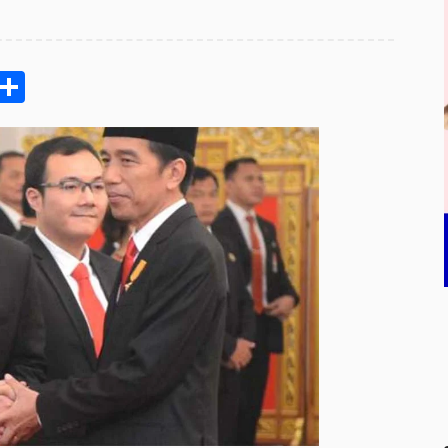
pp
ram
e
Email
Share