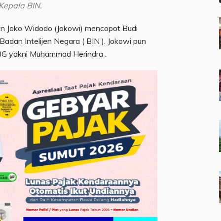
Kepala BIN.
en Joko Widodo (Jokowi) mencopot Budi
adan Intelijen Negara ( BIN ). Jokowi pun
 BG yakni Muhammad Herindra .