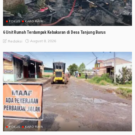
FOKUS
KARO RAYA
6 Unit Rumah Terdampak Kebakaran di Desa Tanjung Barus
August 8, 2026
Redaksi
FOKUS
KARO RAYA