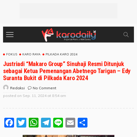
FOKUS
KARO RAYA
PILKADA KARO 2024
Justriadi “Makaro Group” Sinuhaji Resmi Ditunjuk
sebagai Ketua Pemenangan Abetnego Tarigan – Edy
Suranta Bukit di Pilkada Karo 2024
No Comment
Redaksi
posted on
Sep. 11, 2024 at 8:54 am
Facebook
Twitter
WhatsApp
Telegram
Line
Email
Share