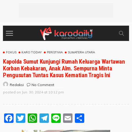
FOKUS
KARO TODAY
PERISTIWA
SUMATERA UTARA
Kapolda Sumut Kunjungi Rumah Keluarga Wartawan
Korban Kebakaran, Anak Alm. Sempurna Minta
Pengusutan Tuntas Kasus Kematian Tragis Ini
No Comment
Redaksi
posted on
Jun. 30, 2024 at 10:12 pm
Facebook
Twitter
WhatsApp
Telegram
Line
Email
Share