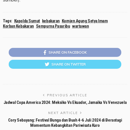
Tags:
Kapolda Sumut
kebakaran
Komjen Agung Setya Imam
Korban Kebakaran
Sempurna Pasaribu
wartawan
SHARE ON FACEBOOK
SHARE ON TWITTER
PREVIOUS ARTICLE
Jadwal Copa America 2024: Meksiko Vs Ekuador, Jamaika Vs Venezuela
NEXT ARTICLE
Cory Sebayang: Festival Bunga dan Buah 4-6 Juli 2024 di Berastagi
Momentum Kebangkitan Pariwisata Karo