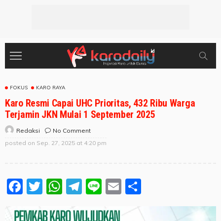
FOKUS
KARO RAYA
Karo Resmi Capai UHC Prioritas, 432 Ribu Warga
Terjamin JKN Mulai 1 September 2025
No Comment
Redaksi
posted on
Sep. 27, 2025 at 4:20 pm
Facebook
Twitter
WhatsApp
Telegram
Line
Email
Share