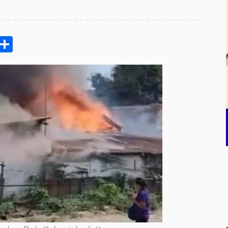
pp
ram
e
Email
Share