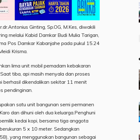
.dr.Antonius Ginting, Sp.OG, M.Kes, diwakili
ng melalui Kabid Damkar Budi Mulia Tarigan,
rima Pos Damkar Kabanjahe pada pukul 15.24
eidi Krisma.
hkan lima unit mobil pemadam kebakaran
n.Saat tiba, api masih menyala dan proses
berhasil dikendalikan sekitar 11 menit
es pendinginan.
rupakan satu unit bangunan semi permanen
Karo dan dihuni oleh dua keluarga.Penghuni
pemilik kedai kopi, bersama tiga anggota
berukuran 5 x 10 meter. Sedangkan
k (58), yang menggunakan bangunan sebagai