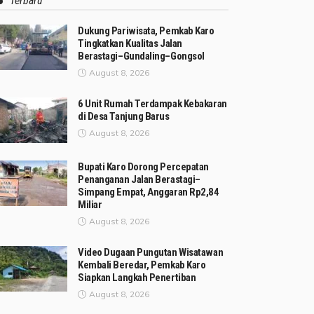
Terbaru
Dukung Pariwisata, Pemkab Karo
Tingkatkan Kualitas Jalan
Berastagi–Gundaling–Gongsol
August 8, 2026
6 Unit Rumah Terdampak Kebakaran
di Desa Tanjung Barus
August 8, 2026
Bupati Karo Dorong Percepatan
Penanganan Jalan Berastagi–
Simpang Empat, Anggaran Rp2,84
Miliar
August 8, 2026
Video Dugaan Pungutan Wisatawan
Kembali Beredar, Pemkab Karo
Siapkan Langkah Penertiban
August 8, 2026