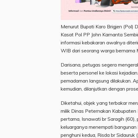
Menurut Bupati Karo Brigjen (Pol) Dr
Kasat Pol PP John Karnanta Sembiri
informasi kebakaran awalnya dite
WIB dari seorang warga bernama M
Darisana, petugas segera mengera
beserta personel ke lokasi kejadia
pemadaman langsung dilakukan. Api 
kemudian, dilanjutkan dengan pros
Diketahui, objek yang terbakar me
milik Dinas Peternakan Kabupaten 
pertama, Isnawati br Saragih (60), 
keluarganya menempati bangunan 
penghuni kedua, Risda br Sidauru