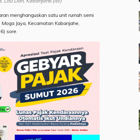
 Lau Dah, Kabanjahe.(ist)
ran menghanguskan satu unit rumah semi
ng Moga Jaya, Kecamatan Kabanjahe,
6) sore.