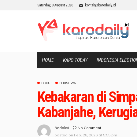
Saturday, 8 August 2026
kontak@karodaily.id
HOME
KARO TODAY
INDONESIA ELECTIO
FOKUS
PERISTIWA
Kebakaran di Sim
Kabanjahe, Kerugi
No Comment
Redaksi
posted on
Feb. 28, 2026 at 5:55 pm