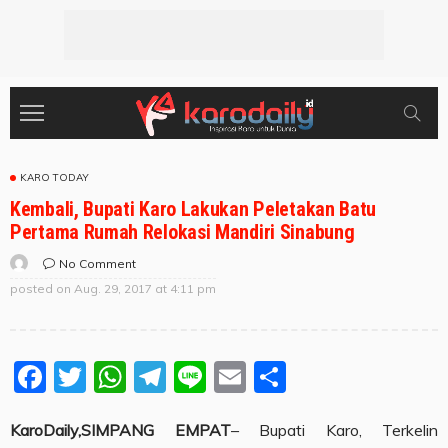
KARO TODAY
Kembali, Bupati Karo Lakukan Peletakan Batu
Pertama Rumah Relokasi Mandiri Sinabung
No Comment
posted on
Aug. 29, 2017 at 4:11 pm
Facebook
Twitter
WhatsApp
Telegram
Line
Email
Share
KaroDaily,SIMPANG EMPAT
– Bupati Karo, Terkelin