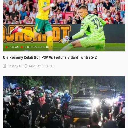
FOKUS
FOOTBALL ECHO
Ole Romeny Cetak Gol, PSV Vs Fortuna Sittard Tuntas 2-2
August 9, 2026
Redaksi