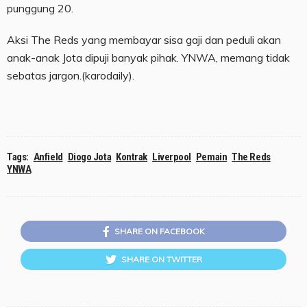
punggung 20.
Aksi The Reds yang membayar sisa gaji dan peduli akan
anak-anak Jota dipuji banyak pihak. YNWA, memang tidak
sebatas jargon.(karodaily).
Tags:
Anfield
Diogo Jota
Kontrak
Liverpool
Pemain
The Reds
YNWA
SHARE ON FACEBOOK
SHARE ON TWITTER