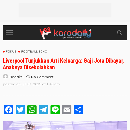
FOKUS
FOOTBALL ECHO
Liverpool Tunjukkan Arti Keluarga: Gaji Jota Dibayar,
Anaknya Disekolahkan
No Comment
Redaksi
posted on
Jul. 07, 2025 at 1:40 am
Facebook
Twitter
WhatsApp
Telegram
Line
Email
Share