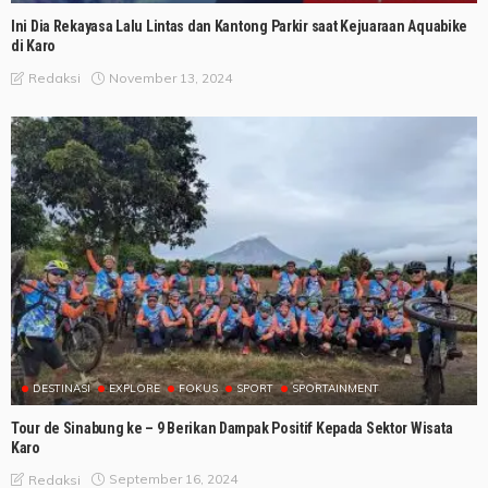
Ini Dia Rekayasa Lalu Lintas dan Kantong Parkir saat Kejuaraan Aquabike
di Karo
November 13, 2024
Redaksi
DESTINASI
EXPLORE
FOKUS
SPORT
SPORTAINMENT
Tour de Sinabung ke – 9 Berikan Dampak Positif Kepada Sektor Wisata
Karo
September 16, 2024
Redaksi