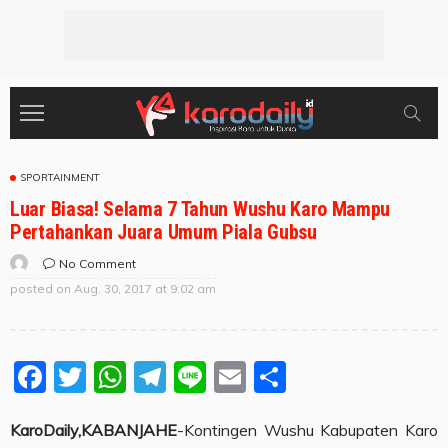
SPORTAINMENT
Luar Biasa! Selama 7 Tahun Wushu Karo Mampu
Pertahankan Juara Umum Piala Gubsu
No Comment
posted on
Aug. 30, 2017 at 9:02 am
Facebook
Twitter
WhatsApp
Telegram
Line
Email
Share
KaroDaily,KABANJAHE
-Kontingen Wushu Kabupaten Karo