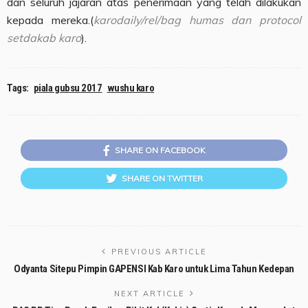
dan seluruh jajaran atas penerimaan yang telah dilakukan
kepada mereka.(
karodaily/rel/bag humas dan protocol
setdakab karo
).
Tags:
piala gubsu 2017
wushu karo
SHARE ON FACEBOOK
SHARE ON TWITTER
PREVIOUS ARTICLE
Odyanta Sitepu Pimpin GAPENSI Kab Karo untuk Lima Tahun Kedepan
NEXT ARTICLE