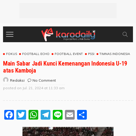
FOKUS
FOOTBALL ECHO
FOOTBALL EVENT
PSSI
TIMNAS INDONESIA
Main Sabar Jadi Kunci Kemenangan Indonesia U-19
atas Kamboja
No Comment
Redaksi
posted on
Jul. 21, 2024 at 11:33 am
Facebook
Twitter
WhatsApp
Telegram
Line
Email
Share