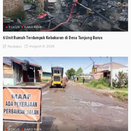
FOKUS
KARO RAYA
6 Unit Rumah Terdampak Kebakaran di Desa Tanjung Barus
August 8, 2026
Redaksi
FOKUS
KARO RAYA