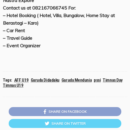
Nastra Explore
Contact us at 082167066745 For:
– Hotel Booking ( Hotel, Villa, Bungalow, Home Stay at
Berastagi – Karo)
– Car Rent
– Travel Guide
– Event Organizer
Tags:
AFF U19
Garuda Didadaku
Garuda Mendunia
pssi
Timnas Day
Timnas U19
SHARE ON FACEBOOK
SHARE ON TWITTER