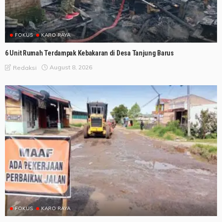
FOKUS
KARO RAYA
6 Unit Rumah Terdampak Kebakaran di Desa Tanjung Barus
August 8, 2026
Redaksi
FOKUS
KARO RAYA