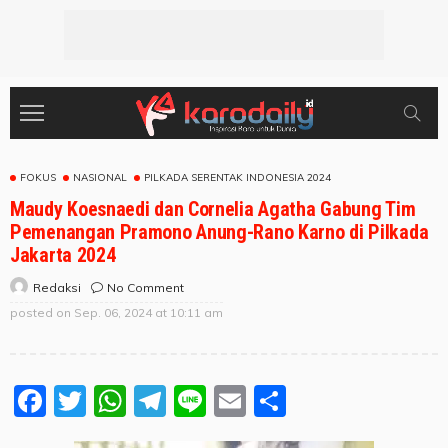
FOKUS
NASIONAL
PILKADA SERENTAK INDONESIA 2024
Maudy Koesnaedi dan Cornelia Agatha Gabung Tim
Pemenangan Pramono Anung-Rano Karno di Pilkada
Jakarta 2024
No Comment
Redaksi
posted on
Sep. 06, 2024 at 10:11 am
Facebook
Twitter
WhatsApp
Telegram
Line
Email
Share