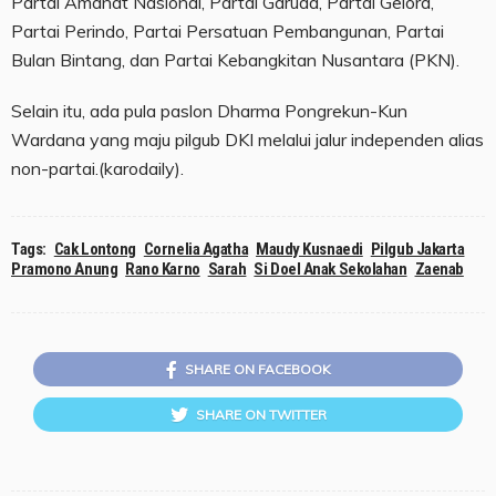
Partai Amanat Nasional, Partai Garuda, Partai Gelora,
Partai Perindo, Partai Persatuan Pembangunan, Partai
Bulan Bintang, dan Partai Kebangkitan Nusantara (PKN).
Selain itu, ada pula paslon Dharma Pongrekun-Kun
Wardana yang maju pilgub DKI melalui jalur independen alias
non-partai.(karodaily).
Tags:
Cak Lontong
Cornelia Agatha
Maudy Kusnaedi
Pilgub Jakarta
Pramono Anung
Rano Karno
Sarah
Si Doel Anak Sekolahan
Zaenab
SHARE ON FACEBOOK
SHARE ON TWITTER