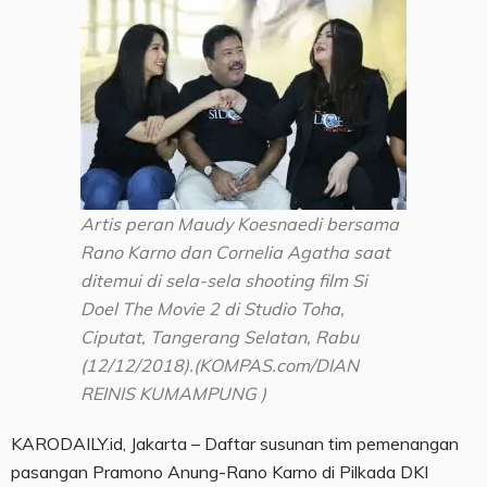
Artis peran Maudy Koesnaedi bersama
Rano Karno dan Cornelia Agatha saat
ditemui di sela-sela shooting film Si
Doel The Movie 2 di Studio Toha,
Ciputat, Tangerang Selatan, Rabu
(12/12/2018).(KOMPAS.com/DIAN
REINIS KUMAMPUNG )
KARODAILY.id, Jakarta – Daftar susunan tim pemenangan
pasangan Pramono Anung-Rano Karno di Pilkada DKI