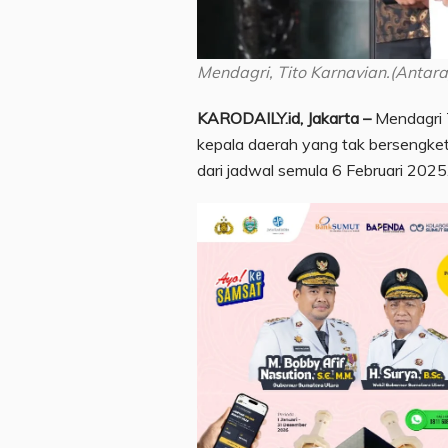
Mendagri, Tito Karnavian.(Antara
KARODAILY.id, Jakarta –
Mendagri T
kepala daerah yang tak bersengke
dari jadwal semula 6 Februari 2025