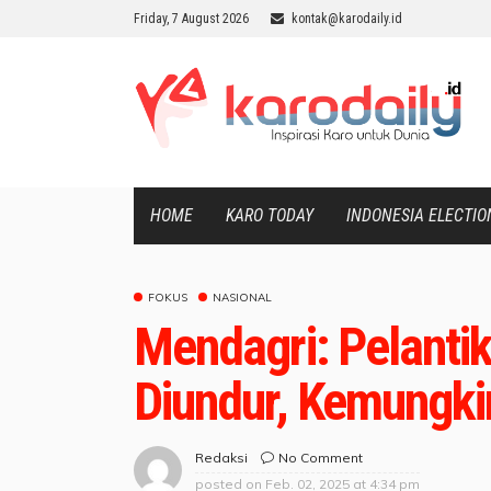
Friday, 7 August 2026
kontak@karodaily.id
HOME
KARO TODAY
INDONESIA ELECTIO
FOKUS
NASIONAL
Mendagri: Pelanti
Diundur, Kemungki
No Comment
Redaksi
posted on
Feb. 02, 2025 at 4:34 pm