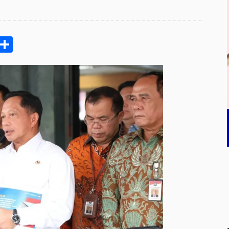
pp
ram
e
Email
Share