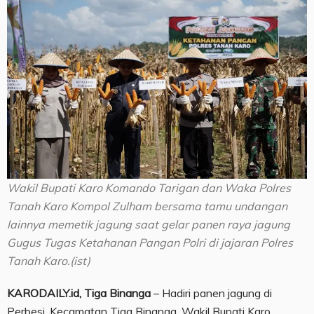
Wakil Bupati Karo Komando Tarigan dan Waka Polres
Tanah Karo Kompol Zulham bersama tamu undangan
lainnya memetik jagung saat gelar panen raya jagung
Gugus Tugas Ketahanan Pangan Polri di jajaran Polres
Tanah Karo.(ist)
KARODAILY.id, Tiga Binanga
– Hadiri panen jagung di
Perbesi, Kecamatan Tiga Binanga, Wakil Bupati Karo