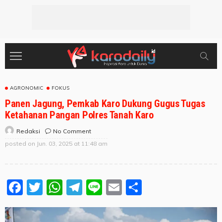
AGRONOMIC
FOKUS
Panen Jagung, Pemkab Karo Dukung Gugus Tugas
Ketahanan Pangan Polres Tanah Karo
No Comment
Redaksi
posted on
Jun. 03, 2025 at 11:48 am
Facebook
Twitter
WhatsApp
Telegram
Line
Email
Share