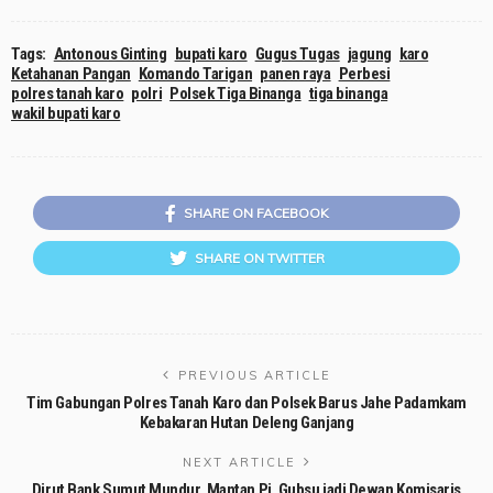
Tags:
Antonous Ginting
bupati karo
Gugus Tugas
jagung
karo
Ketahanan Pangan
Komando Tarigan
panen raya
Perbesi
polres tanah karo
polri
Polsek Tiga Binanga
tiga binanga
wakil bupati karo
SHARE ON FACEBOOK
SHARE ON TWITTER
PREVIOUS ARTICLE
Tim Gabungan Polres Tanah Karo dan Polsek Barus Jahe Padamkam
Kebakaran Hutan Deleng Ganjang
NEXT ARTICLE
Dirut Bank Sumut Mundur, Mantan Pj. Gubsu jadi Dewan Komisaris