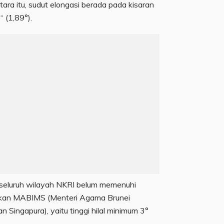
ara itu, sudut elongasi berada pada kisaran
“ (1,89°).
 di seluruh wilayah NKRI belum memenuhi
tetapkan MABIMS (Menteri Agama Brunei
n Singapura), yaitu tinggi hilal minimum 3°