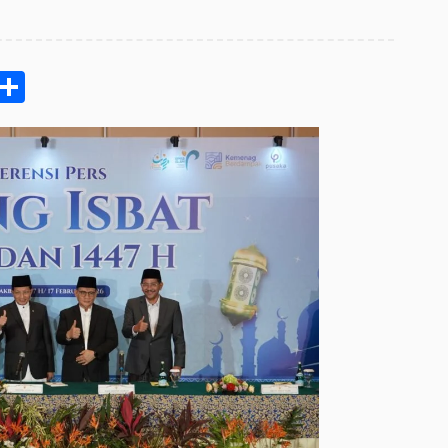
pp
ram
e
Email
Share