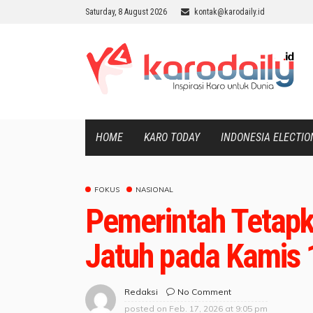
Saturday, 8 August 2026
kontak@karodaily.id
HOME
KARO TODAY
INDONESIA ELECTIO
FOKUS
NASIONAL
Pemerintah Tetap
Jatuh pada Kamis 
No Comment
Redaksi
posted on
Feb. 17, 2026 at 9:05 pm