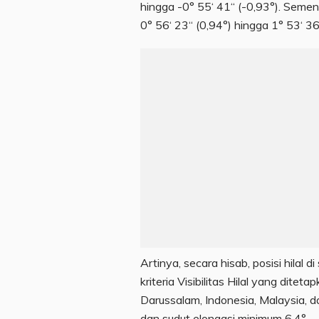
hingga -0° 55‘ 41“ (-0,93°). Sement
0° 56‘ 23“ (0,94°) hingga 1° 53‘ 36
Artinya, secara hisab, posisi hilal
kriteria Visibilitas Hilal yang di
Darussalam, Indonesia, Malaysia, da
dan sudut elongasi minimum 6,4°.