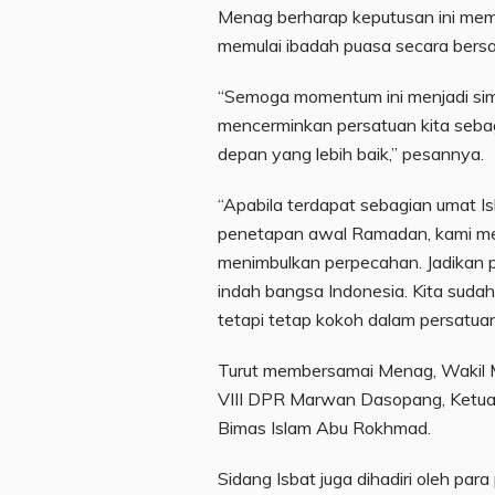
Menag berharap keputusan ini memu
memulai ibadah puasa secara ber
“Semoga momentum ini menjadi sim
mencerminkan persatuan kita seb
depan yang lebih baik,” pesannya.
“Apabila terdapat sebagian umat I
penetapan awal Ramadan, kami me
menimbulkan perpecahan. Jadikan
indah bangsa Indonesia. Kita suda
tetapi tetap kokoh dalam persatuan
Turut membersamai Menag, Wakil M
VIII DPR Marwan Dasopang, Ketua
Bimas Islam Abu Rokhmad.
Sidang Isbat juga dihadiri oleh para