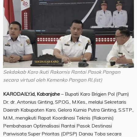
Sekdakab Karo Ikuti Rakornis Rantai Pasok Pangan
secara virtual oleh Kemenko Pangan RI.(ist)
KARODAILY.id, Kabanjahe
– Bupati Karo Brigjen Pol (Purn)
Dr. dr. Antonius Ginting, SP.OG., M.Kes., melalui Sekretaris
Daerah Kabupaten Karo, Gelora Kurnia Putra Ginting, S.STP.,
M.M., mengikuti Rapat Koordinasi Teknis (Rakornis)
Pembahasan Optimalisasi Rantai Pasok Destinasi
Pariwisata Super Prioritas (DPSP) Danau Toba secara