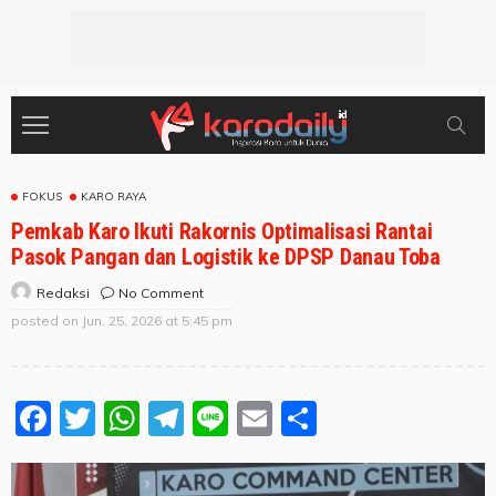
FOKUS
KARO RAYA
Pemkab Karo Ikuti Rakornis Optimalisasi Rantai
Pasok Pangan dan Logistik ke DPSP Danau Toba
No Comment
Redaksi
posted on
Jun. 25, 2026 at 5:45 pm
Facebook
Twitter
WhatsApp
Telegram
Line
Email
Share