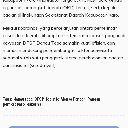
Kabupaten Karo Andreasta Tarigan, A.P., M.Si., para kepala
organisasi perangkat daerah (OPD) terkait, serta kepala
bagian di lingkungan Sekretariat Daerah Kabupaten Karo.
Melalui koordinasi yang berkelanjutan antara pemerintah
pusat dan daerah, diharapkan sistem rantai pasok pangan di
kawasan DPSP Danau Toba semakin kuat, efisien, dan
mampu mendukung pengembangan sektor pariwisata
sebagai salah satu penggerak utama perekonomian daerah
dan nasional.(karodaily/rill).
Tags:
danau toba
DPSP
logistik
Menko Pangan
Pangan
pemkab karo
Rakornis