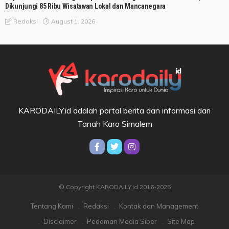
Dikunjungi 85 Ribu Wisatawan Lokal dan Mancanegara
August 1, 2026
Redaksi
KARODAILY.id adalah portal berita dan informasi dari
Tanah Karo Simalem
© Copyright KARODAILY.id 2016-2025
Tentang Kami
Redaksi
Kontak dan Management
Disclaimer
Pedoman Media Siber
Site Map