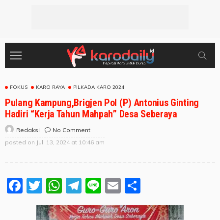
FOKUS
KARO RAYA
PILKADA KARO 2024
Pulang Kampung,Brigjen Pol (P) Antonius Ginting
Hadiri “Kerja Tahun Mahpah” Desa Seberaya
No Comment
Redaksi
posted on
Jul. 13, 2024 at 10:46 am
Facebook
Twitter
WhatsApp
Telegram
Line
Email
Share