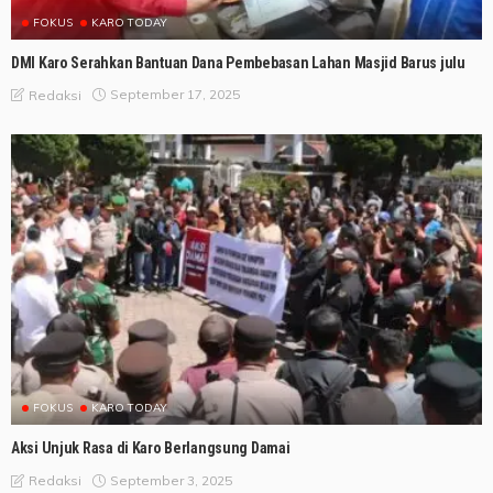
FOKUS
KARO TODAY
DMI Karo Serahkan Bantuan Dana Pembebasan Lahan Masjid Barus julu
September 17, 2025
Redaksi
FOKUS
KARO TODAY
Aksi Unjuk Rasa di Karo Berlangsung Damai
September 3, 2025
Redaksi