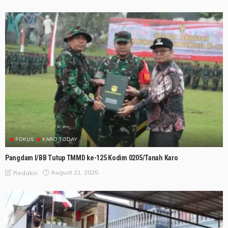
FOKUS
KARO TODAY
Pangdam I/BB Tutup TMMD ke-125 Kodim 0205/Tanah Karo
August 21, 2025
Redaksi