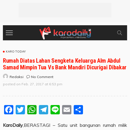
KARO TODAY
Rumah Diatas Lahan Sengketa Keluarga Alm Abdul
Samad Mimpin Tua Vs Bank Mandiri Dicurigai Dibakar
No Comment
Redaksi
posted on
Feb. 27, 2017 at 6:53 pm
Facebook
Twitter
WhatsApp
Telegram
Line
Email
Share
KaroDaily
,BERASTAGI – Satu unit bangunan rumah milik